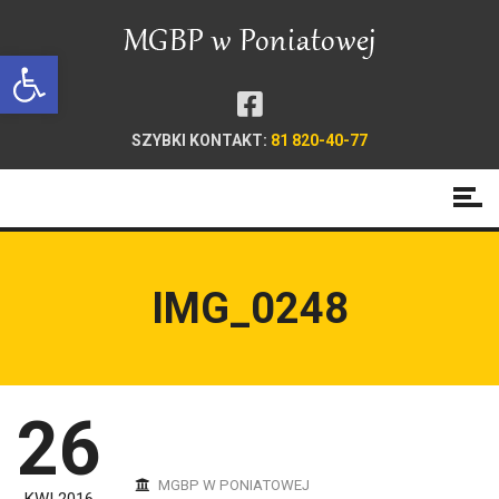
Open toolbar
SZYBKI KONTAKT:
81 820-40-77
IMG_0248
26
MGBP W PONIATOWEJ