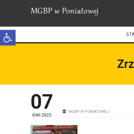
Open toolbar
ST
Zrz
07
MGBP W PONIATOWEJ
KWI 2025