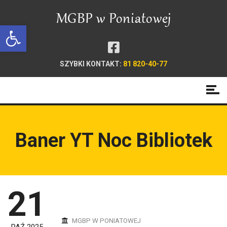
Open toolbar
SZYBKI KONTAKT:
81 820-40-77
Baner YT Noc Bibliotek
21
MGBP W PONIATOWEJ