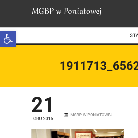
Open toolbar
ST
1911713_656
21
MGBP W PONIATOWEJ
GRU 2015