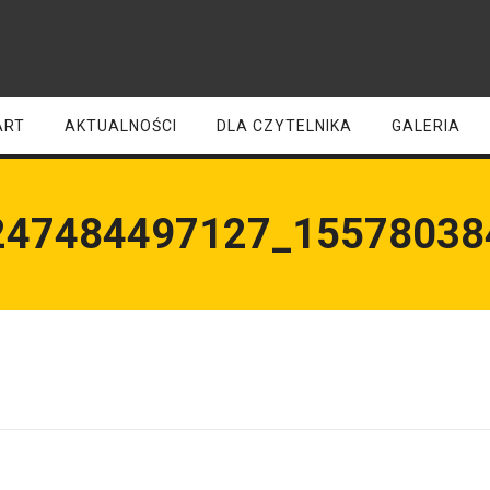
ART
AKTUALNOŚCI
DLA CZYTELNIKA
GALERIA
247484497127_15578038