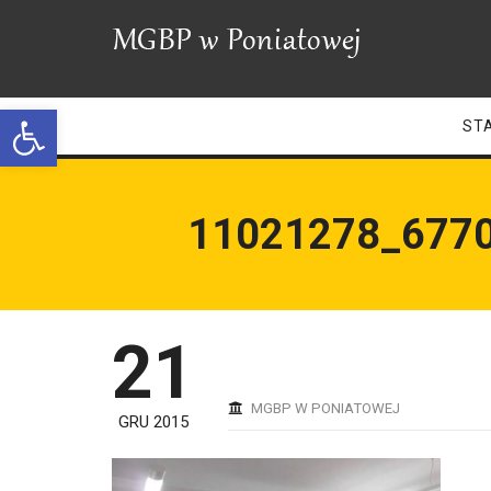
Open toolbar
ST
11021278_677
21
MGBP W PONIATOWEJ
GRU 2015