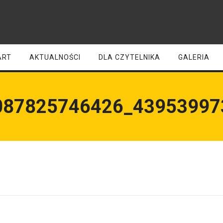
ART
AKTUALNOŚCI
DLA CZYTELNIKA
GALERIA
087825746426_43953997