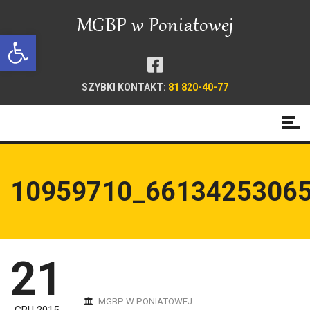
Open toolbar
SZYBKI KONTAKT:
81 820-40-77
10959710_6613425306
21
MGBP W PONIATOWEJ