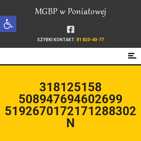
Open toolbar
SZYBKI KONTAKT:
81 820-40-77
318125158
508947694602699
5192670172171288302
N