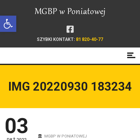
Open toolbar
SZYBKI KONTAKT:
81 820-40-77
IMG 20220930 183234
03
MGBP W PONIATOWEJ