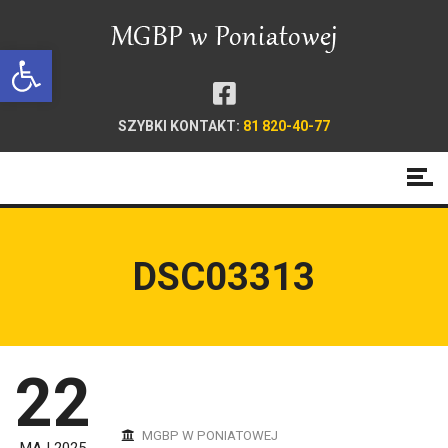
Open toolbar
SZYBKI KONTAKT:
81 820-40-77
DSC03313
22
MGBP W PONIATOWEJ