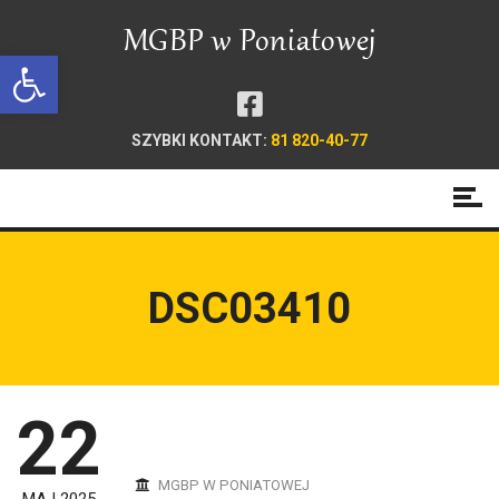
Open toolbar
SZYBKI KONTAKT:
81 820-40-77
DSC03410
22
MGBP W PONIATOWEJ