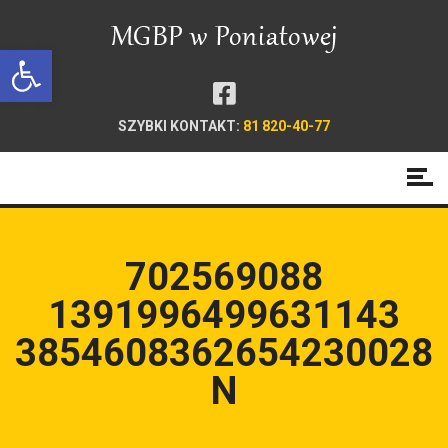
Open toolbar
SZYBKI KONTAKT:
81 820-40-77
702569088
1391996499631143
3854608362654230028
N