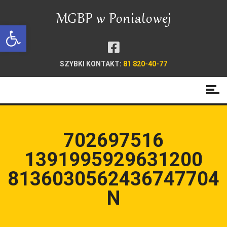
Open toolbar
SZYBKI KONTAKT:
81 820-40-77
702697516
1391995929631200
8136030562436747704
N