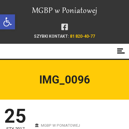
Open toolbar
SZYBKI KONTAKT:
81 820-40-77
IMG_0096
25
MGBP W PONIATOWEJ