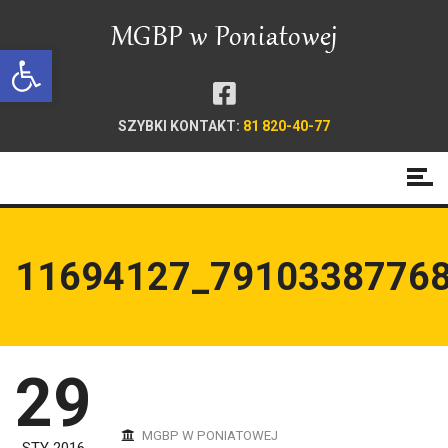
Open toolbar
SZYBKI KONTAKT:
81 820-40-77
11694127_7910338776
29
MGBP W PONIATOWEJ