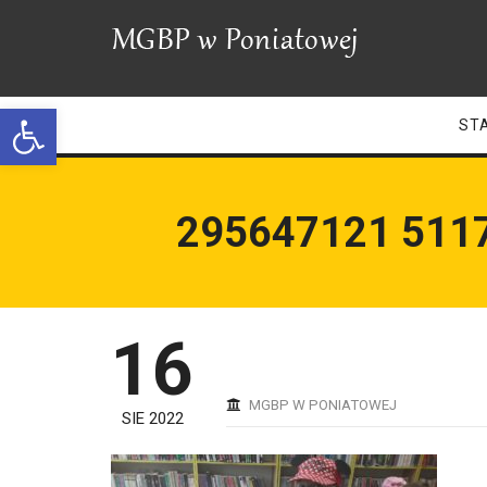
Open toolbar
ST
295647121 511
16
MGBP W PONIATOWEJ
SIE 2022