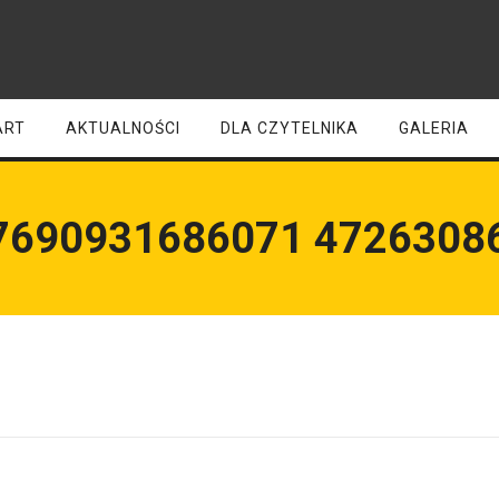
ART
AKTUALNOŚCI
DLA CZYTELNIKA
GALERIA
7690931686071 4726308