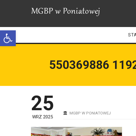
Open toolbar
ST
550369886 119
25
MGBP W PONIATOWEJ
WRZ 2025