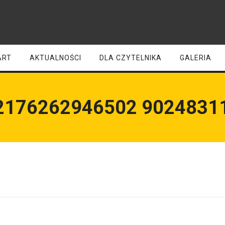
ART
AKTUALNOŚCI
DLA CZYTELNIKA
GALERIA
2176262946502 9024831