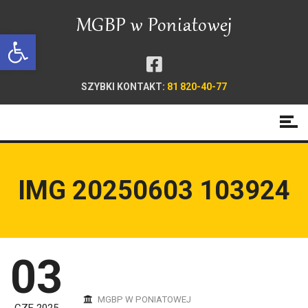
Open toolbar
SZYBKI KONTAKT:
81 820-40-77
IMG 20250603 103924
03
MGBP W PONIATOWEJ