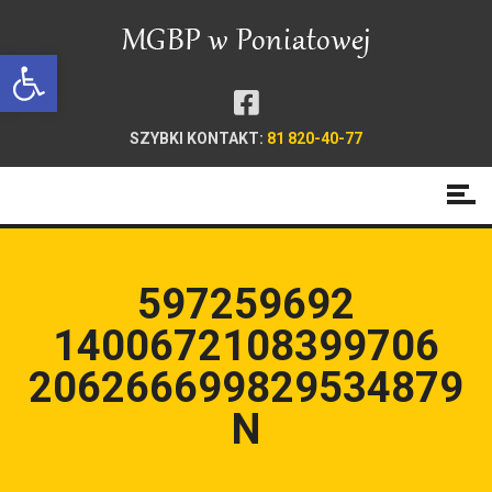
Open toolbar
SZYBKI KONTAKT:
81 820-40-77
597259692
1400672108399706
206266699829534879
N