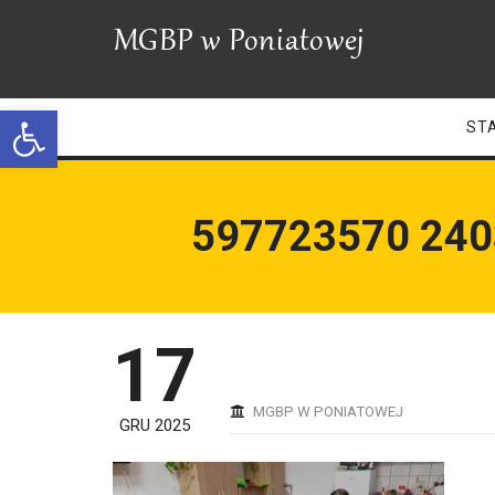
Open toolbar
ST
597723570 24
17
MGBP W PONIATOWEJ
GRU 2025