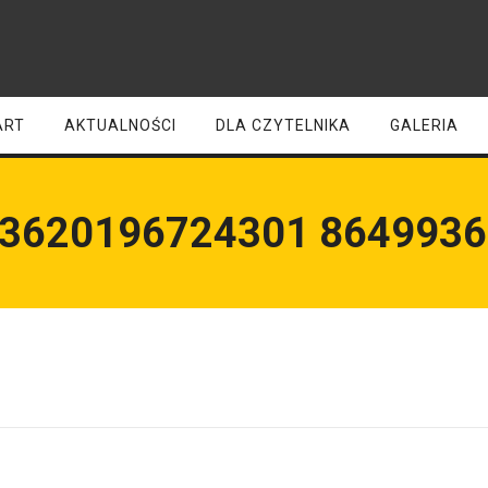
ART
AKTUALNOŚCI
DLA CZYTELNIKA
GALERIA
03620196724301 8649936