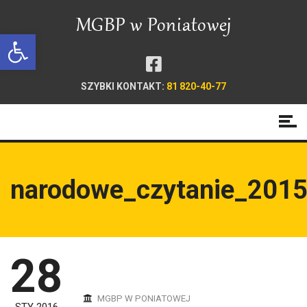
Open toolbar
SZYBKI KONTAKT:
81 820-40-77
narodowe_czytanie_2015
28
MGBP W PONIATOWEJ