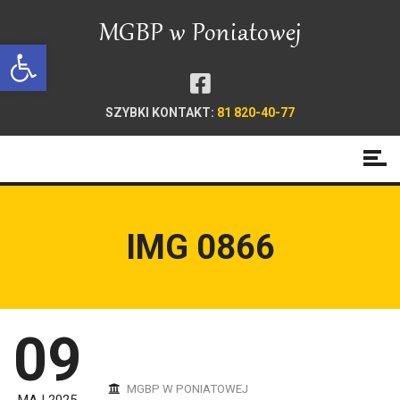
Open toolbar
SZYBKI KONTAKT:
81 820-40-77
IMG 0866
09
MGBP W PONIATOWEJ