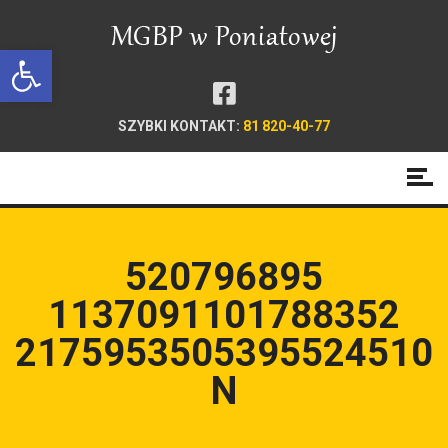
Open toolbar
SZYBKI KONTAKT:
81 820-40-77
520796895
1137091101788352
2175953505395524510
N