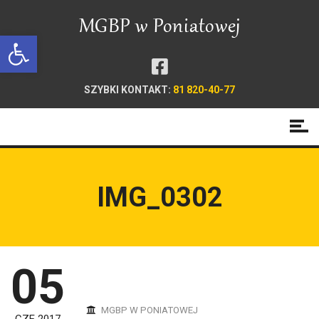
Open toolbar
SZYBKI KONTAKT:
81 820-40-77
IMG_0302
05
MGBP W PONIATOWEJ