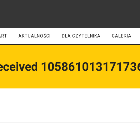
ART
AKTUALNOŚCI
DLA CZYTELNIKA
GALERIA
eceived 10586101317173