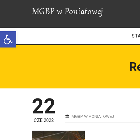
Open toolbar
ST
R
22
MGBP W PONIATOWEJ
CZE 2022