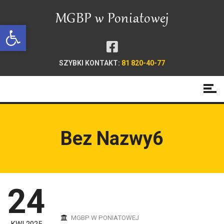
Open toolbar
SZYBKI KONTAKT:
81 820-40-77
Bez Nazwy6
24
MGBP W PONIATOWEJ