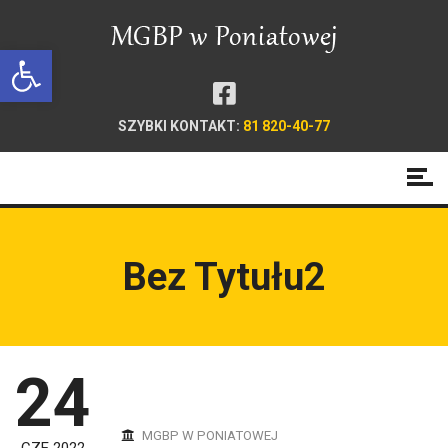
Open toolbar
SZYBKI KONTAKT:
81 820-40-77
Bez Tytułu2
24
MGBP W PONIATOWEJ