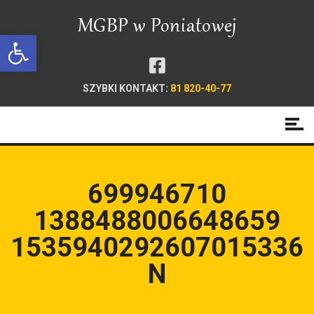
Open toolbar
SZYBKI KONTAKT:
81 820-40-77
699946710
1388488006648659
1535940292607015336
N