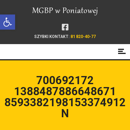
Open toolbar
SZYBKI KONTAKT:
81 820-40-77
700692172
1388487886648671
8593382198153374912
N