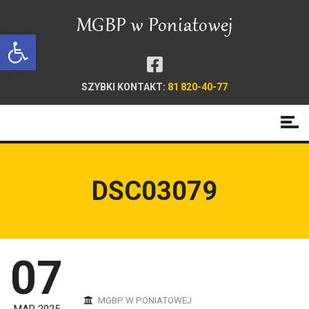
Open toolbar
SZYBKI KONTAKT:
81 820-40-77
DSC03079
07
MGBP W PONIATOWEJ