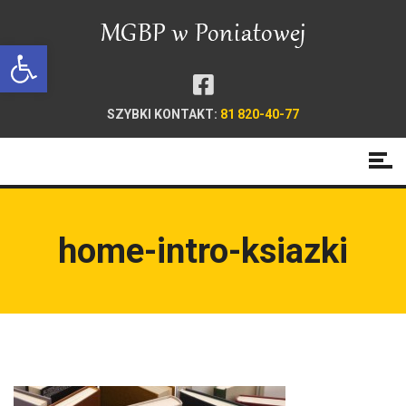
Open toolbar
SZYBKI KONTAKT:
81 820-40-77
home-intro-ksiazki