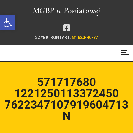
Open toolbar
SZYBKI KONTAKT:
81 820-40-77
571717680
1221250113372450
7622347107919604713
N