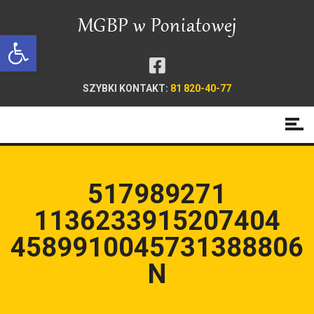
Open toolbar
SZYBKI KONTAKT:
81 820-40-77
517989271
1136233915207404
4589910045731388806
N