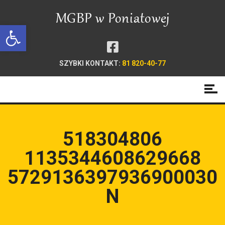
Open toolbar
SZYBKI KONTAKT:
81 820-40-77
518304806
1135344608629668
5729136397936900030
N