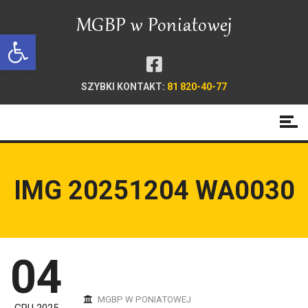
Open toolbar
SZYBKI KONTAKT:
81 820-40-77
IMG 20251204 WA0030
04
MGBP W PONIATOWEJ