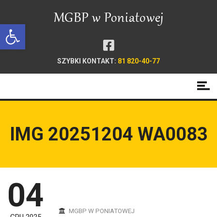
Open toolbar
SZYBKI KONTAKT:
81 820-40-77
IMG 20251204 WA0083
04
MGBP W PONIATOWEJ