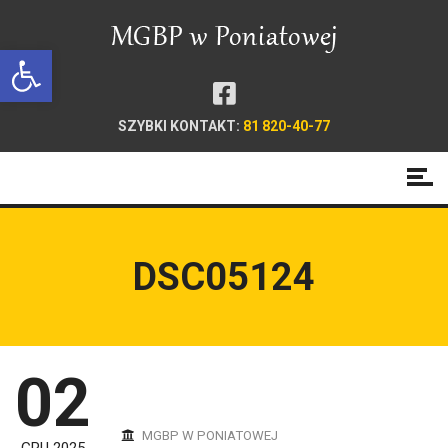
Open toolbar
SZYBKI KONTAKT:
81 820-40-77
DSC05124
02
MGBP W PONIATOWEJ