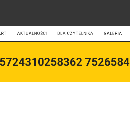
ART
AKTUALNOŚCI
DLA CZYTELNIKA
GALERIA
85724310258362 7526584