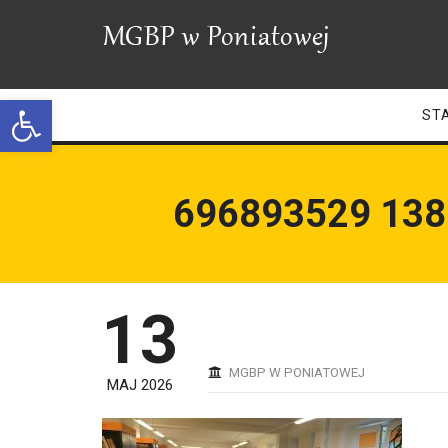
Open toolbar
ST
696893529 13
13
MGBP W PONIATOWEJ
MAJ 2026