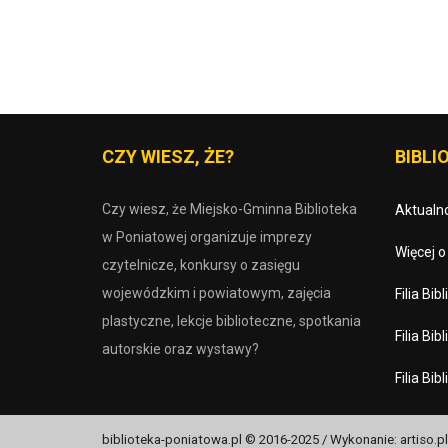
CZY WIESZ, ŻE?
BIBLIO
Czy wiesz, że Miejsko-Gminna Biblioteka
Aktualno
w Poniatowej organizuje imprezy
Więcej 
czytelnicze, konkursy o zasięgu
wojewódzkim i powiatowym, zajęcia
Filia Bi
plastyczne, lekcje biblioteczne, spotkania
Filia Bi
autorskie oraz wystawy?
Filia Bi
biblioteka-poniatowa.pl © 2016-2025 / Wykonanie: artiso.pl