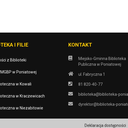
TEKA I FILIE
KONTAKT
Miejsko-Gminna Biblioteka
ści z Biblioteki
Publiczna w Poniatowej
o MGBP w Poniatowej
ul. Fabryczna 1
blioteczna w Kowali
81 820-40-77
biblioteka@biblioteka-poni
blioteczna w Kraczewicach
dyrektor@biblioteka-poniat
blioteczna w Niezabitowie
Deklaracja dostępności