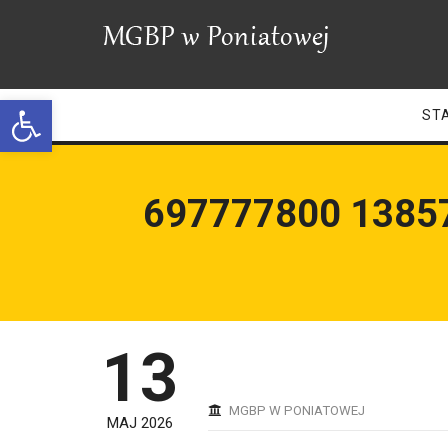
Open toolbar
ST
697777800 1385
13
MGBP W PONIATOWEJ
MAJ 2026