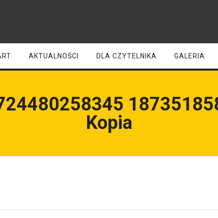
ART
AKTUALNOŚCI
DLA CZYTELNIKA
GALERIA
724480258345 18735185
Kopia