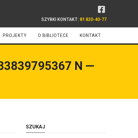
SZYBKI KONTAKT:
81 820-40-77
PROJEKTY
O BIBLIOTECE
KONTAKT
83839795367 N —
SZUKAJ