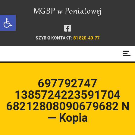
Open toolbar
SZYBKI KONTAKT:
81 820-40-77
697792747
1385724223591704
68212808090679682 N
— Kopia