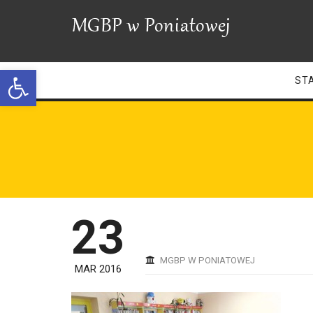
Open toolbar
ST
23
MGBP W PONIATOWEJ
MAR 2016