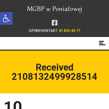
Open toolbar
SZYBKI KONTAKT:
81 820-40-77
Received
2108132499928514
10