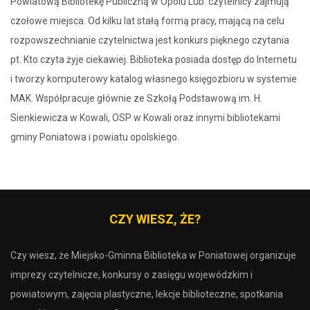
Powiatową Bibliotekę Publiczną w Opolu Lub. czytelnicy zajmują
czołowe miejsca. Od kilku lat stałą formą pracy, mającą na celu
rozpowszechnianie czytelnictwa jest konkurs pięknego czytania
pt. Kto czyta żyje ciekawiej. Biblioteka posiada dostęp do Internetu
i tworzy komputerowy katalog własnego księgozbioru w systemie
MAK. Współpracuje głównie ze Szkołą Podstawową im. H.
Sienkiewicza w Kowali, OSP w Kowali oraz innymi bibliotekami
gminy Poniatowa i powiatu opolskiego.
CZY WIESZ, ŻE?
Czy wiesz, że Miejsko-Gminna Biblioteka w Poniatowej organizuje
imprezy czytelnicze, konkursy o zasięgu wojewódzkim i
powiatowym, zajęcia plastyczne, lekcje biblioteczne, spotkania