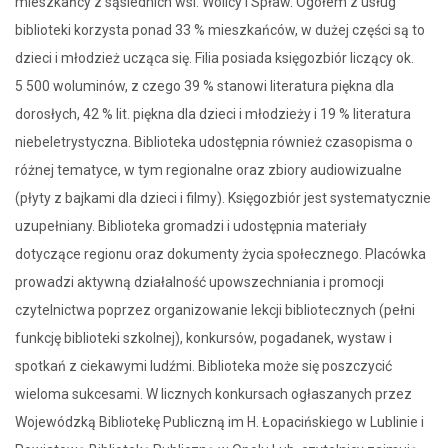
mieszkańcy z sąsiednich wsi: Wolicy i Spław. Ogółem z usług
biblioteki korzysta ponad 33 % mieszkańców, w dużej części są to
dzieci i młodzież ucząca się. Filia posiada księgozbiór liczący ok.
5 500 woluminów, z czego 39 % stanowi literatura piękna dla
dorosłych, 42 % lit. piękna dla dzieci i młodzieży i 19 % literatura
niebeletrystyczna. Biblioteka udostępnia również czasopisma o
różnej tematyce, w tym regionalne oraz zbiory audiowizualne
(płyty z bajkami dla dzieci i filmy). Księgozbiór jest systematycznie
uzupełniany. Biblioteka gromadzi i udostępnia materiały
dotyczące regionu oraz dokumenty życia społecznego. Placówka
prowadzi aktywną działalność upowszechniania i promocji
czytelnictwa poprzez organizowanie lekcji bibliotecznych (pełni
funkcję biblioteki szkolnej), konkursów, pogadanek, wystaw i
spotkań z ciekawymi ludźmi. Biblioteka może się poszczycić
wieloma sukcesami. W licznych konkursach ogłaszanych przez
Wojewódzką Bibliotekę Publiczną im H. Łopacińskiego w Lublinie i