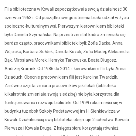
Filia biblioteczna w Kowali zapoczątkowała swoją działalność 30
czerwca 1963 r. Od początku swego istnienia brała udział w życiu
społeczno-kulturalnym wsi. Pierwszym kierownikiem biblioteki
była Daniela Szymańska. Na przestrzeni lat kadra zmieniała się
bardzo często, pracownikami biblioteki byli: Zofia Dacka, Anna
Wójcicka, Barbara Sołdek, Danuta Kozak, Zofia Madej, Aleksandra
Bąk, Mirosława Morek, Henryka Tarkowska, Beata Długosz,
Andrzej Kramek. Od 1986 do 2014 r. kierownikiem filii była Anna
Dziaduch. Obecnie pracownikiem filii jest Karolina Twardzik.
Zarówno częsta zmiana pracowników jaki lokali (biblioteka
kilkakrotnie zmieniała swoją siedzibę) nie była korzystna dla
funkcjonowania i rozwoju biblioteki. Od 1999 roku mieści się w
budynku tuż obok Szkoły Podstawowej im H. Sienkiewicza w
Kowali. Działalnością swą biblioteka obejmuje 2 sołectwa: Kowala
Pierwsza i Kowala Druga. Z księgozbioru korzystają również