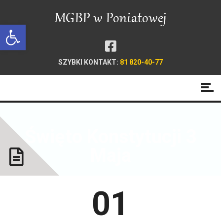
Open toolbar
SZYBKI KONTAKT:
81 820-40-77
Święto Konstytucji 3
Maja
01