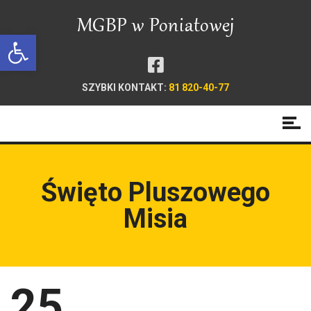
Open toolbar
SZYBKI KONTAKT:
81 820-40-77
Święto Pluszowego
Misia
25