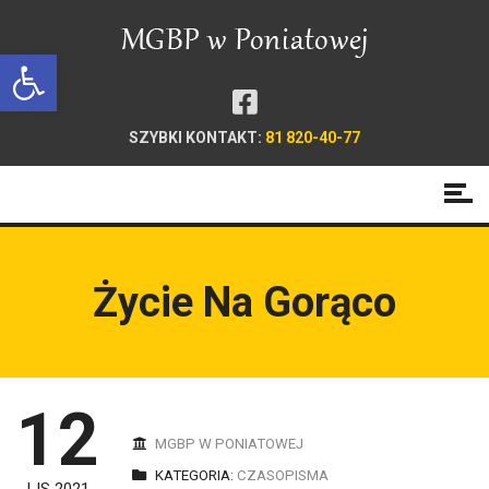
Open toolbar
SZYBKI KONTAKT:
81 820-40-77
Życie Na Gorąco
12
MGBP W PONIATOWEJ
KATEGORIA:
CZASOPISMA