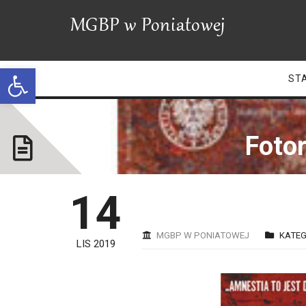
Open toolbar
ST
Fotor
14
MGBP W PONIATOWEJ
KATEG
LIS 2019