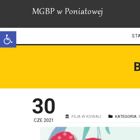
Open toolbar
ST
B
30
FILIA W KOWALI
KATEGORIA:
CZE 2021