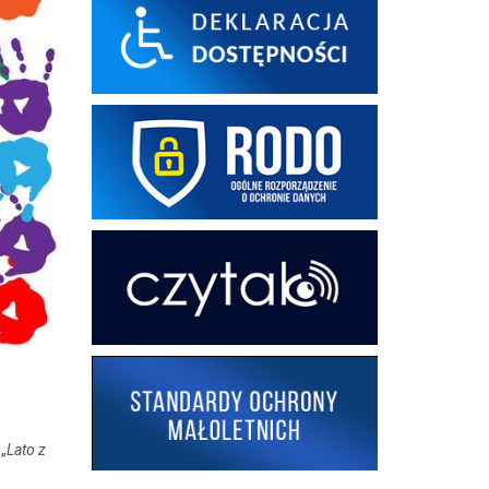
„
Lato z