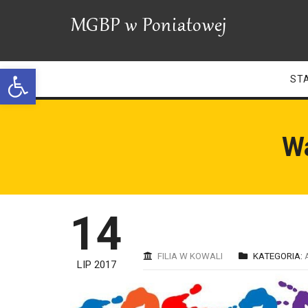
Open toolbar
ST
Wa
14
FILIA W KOWALI
KATEGORIA:
LIP 2017