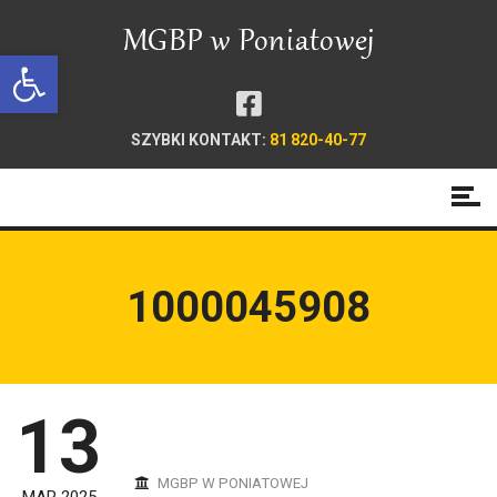
Open toolbar
SZYBKI KONTAKT:
81 820-40-77
1000045908
13
MGBP W PONIATOWEJ