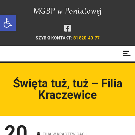
Open toolbar
SZYBKI KONTAKT:
81 820-40-77
Święta tuż, tuż – Filia
Kraczewice
20
FILIA W KRACZEWICACH